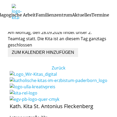
28. September 2026, 00:00 Uhr
dagogische Arbeit
Familienzentrum
Aktuelles
Termine
Team-und
Fortbildungstag
Am Montag, den 28.09.2026 findet unser 2.
Religionspädagogische Arbeit
Bildung / Bedeutung des Spiels
Projekte, Feste, Vera
Zusammenarbeit mit den Eltern
Teamtag statt. Die Kita ist an diesem Tag ganztags
geschlossen
ZUM KALENDER HINZUFÜGEN
Zurück
Kath. Kita St. Antonius Fleckenberg