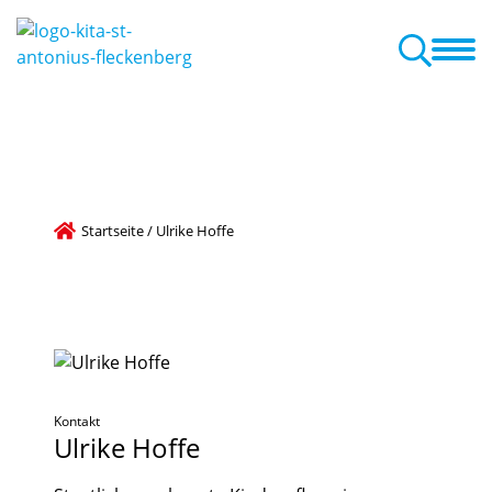
r
Pädagogische Arbeit
Familienzentrum
Aktuelles
Termine
este, Veranstaltungen
ammenarbeit mit den Eltern
Startseite
/
Ulrike Hoffe
Kontakt
Ulrike
Hoffe