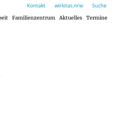
Kontakt
wirkitas.nrw
Suche
beit
Familienzentrum
Aktuelles
Termine
gogische Arbeit
utung des Spiels
Projekte, Feste, Veranstaltungen
Zusammenarbeit mit den Eltern