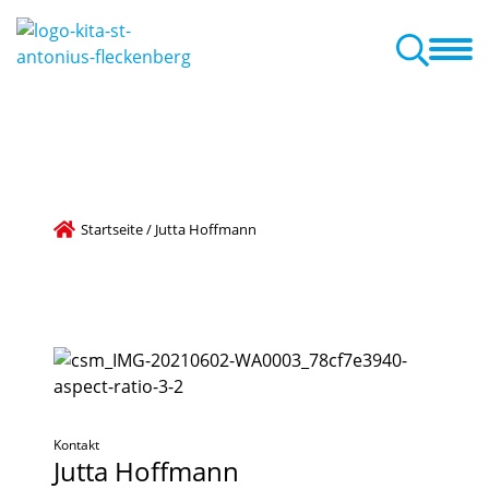
r
Pädagogische Arbeit
Familienzentrum
Aktuelles
Termine
este, Veranstaltungen
ammenarbeit mit den Eltern
Startseite
/
Jutta Hoffmann
Kontakt
Jutta
Hoffmann