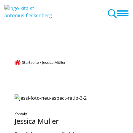
r
Pädagogische Arbeit
Familienzentrum
Aktuelles
Termine
este, Veranstaltungen
ammenarbeit mit den Eltern
Startseite
/
Jessica Müller
Kontakt
Jessica
Müller