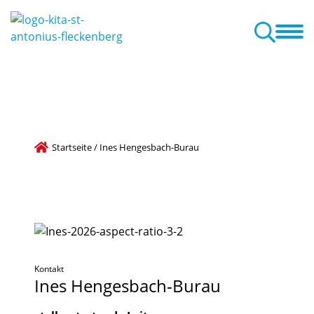
r
Pädagogische Arbeit
Familienzentrum
Aktuelles
Termine
este, Veranstaltungen
ammenarbeit mit den Eltern
Startseite
/
Ines Hengesbach-Burau
Kontakt
Ines
Hengesbach-Burau